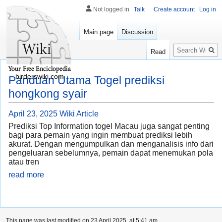
Not logged in
Talk
Create account
Log in
Main page
Discussion
Search
Read
birderswiki.com
Panduan Utama Togel prediksi
hongkong syair
April 23, 2025
Wiki Article
Prediksi Top Information togel Macau juga sangat penting
bagi para pemain yang ingin membuat prediksi lebih
akurat. Dengan mengumpulkan dan menganalisis info dari
pengeluaran sebelumnya, pemain dapat menemukan pola
atau tren
read more
This page was last modified on 23 April 2025, at 5:41 am.