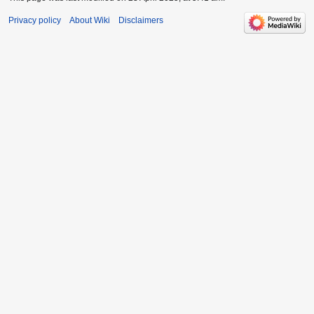
Privacy policy
About Wiki
Disclaimers